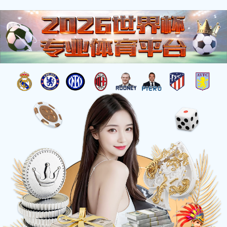
注册入口
米兰网站登录入口，值得信赖的
数字体育平台
自创立以来，平台始终坚持“以技术驱动体验、以数据构建价
值”为核心理念，专注打造一个安全、高效、智能的体育赛事
服务生态系统。 十余年深耕亚洲市场，我们的服务网络覆盖
多个国家与地区，赢得了数百万用户的信赖与支持。
作为领先的
米兰网站登录入口
平台，我们融合全球架
构与赛事数据接口，构建覆盖体育赛事、数据推送、
互动分析的多元服务体系。 平台支持 PC、H5、APP
多端接入，并配备防劫持机制与加速网络，保障在不